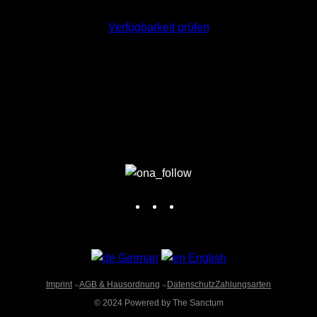
Verfügbarkeit prüfen
F
X
T
a
e
c
l
e
e
German
English
b
g
Imprint
AGB & Hausordnung
Datenschutz
Zahlungsarten
o
r
© 2024 Powered by The Sanctum
o
a