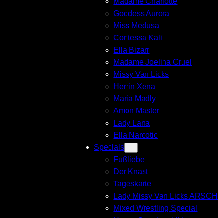
Madame Charlotte
Goddess Aurora
Miss Medusa
Contessa Kali
Ella Bizarr
Madame Joelina Cruel
Missy Van Licks
Herrin Xena
Maria Madly
Amon Master
Lady Lana
Ella Narcotic
Specials
Fußliebe
Der Knast
Tageskarte
Lady Missy Van Licks ARSC
Mixed Wrestling Special