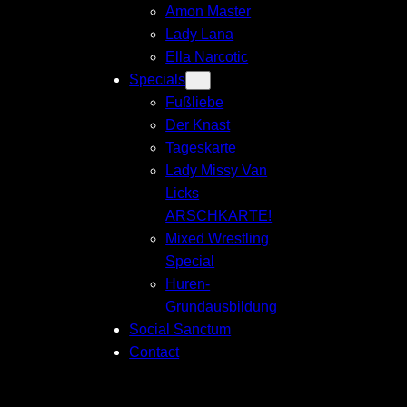
Amon Master
Lady Lana
Ella Narcotic
Specials
Fußliebe
Der Knast
Tageskarte
Lady Missy Van
Licks
ARSCHKARTE!
Mixed Wrestling
Special
Huren-
Grundausbildung
Social Sanctum
Contact