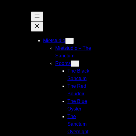
Direkt
zum
Inhalt
wechseln
Mietstudio
Mietstudio – The
Sanctum
Rooms
The Black
Sanctum
The Red
Boudoir
The Blue
Oyster
The
Sanctum
Overnight